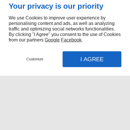
Your privacy is our priority
We use Cookies to improve user experience by
personalising content and ads, as well as analyzing
traffic and optimizing social networks functionalities.
By clicking "I Agree" you consent to the use of Cookies
from our partners
Google
Facebook
.
I AGREE
Customize
Nous contacter
Menu
Appel
Plan
Accueil
Nos Services
Entreprise spécialisée dans la
fabrication de fourgons à Montréal
Réparation De Boîtes De Camion
POUR DEMANDER PLUS DE
Fabrication De Fourgons