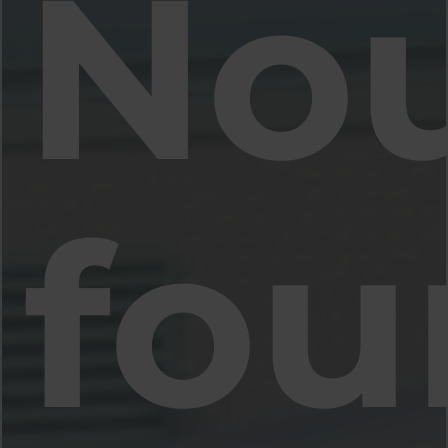
No
fou