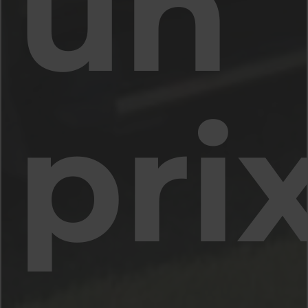
un
pri