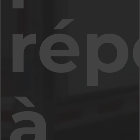
rép
à