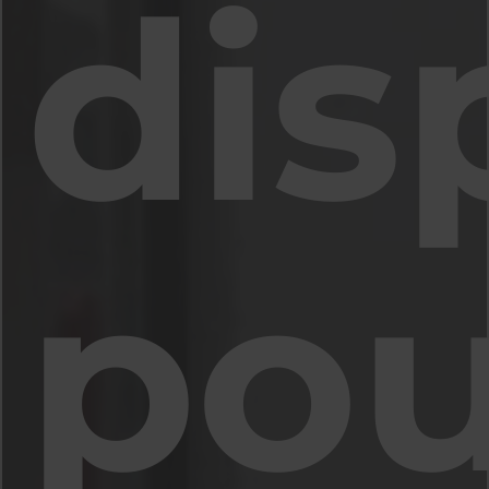
dis
pou