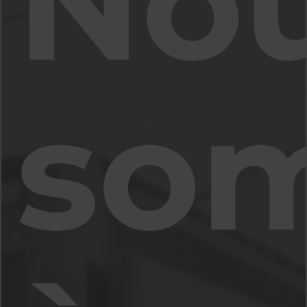
No
so