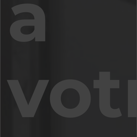
à
vot