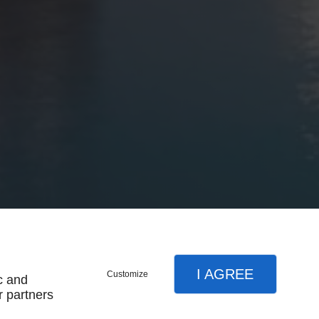
I AGREE
Customize
c and
r partners