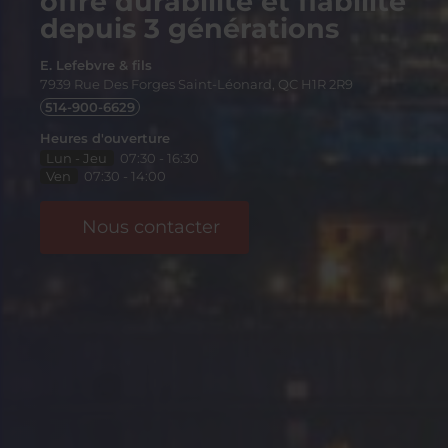
offre durabilité et fiabilité
depuis 3 générations
E. Lefebvre & fils
7939 Rue Des Forges
Saint-Léonard, QC
H1R 2R9
514-900-6629
Heures d'ouverture
Lun - Jeu
07:30 - 16:30
Ven
07:30 - 14:00
Nous contacter