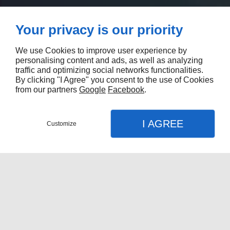
Your privacy is our priority
We use Cookies to improve user experience by
personalising content and ads, as well as analyzing
traffic and optimizing social networks functionalities.
By clicking "I Agree" you consent to the use of Cookies
from our partners
Google
Facebook
.
I AGREE
Customize
Nous contacter
Menu
Appel
Plan
Accueil
Nos Services
Fabricant de boîtes de camion à
Québec
Réparation De Boîtes De Camion